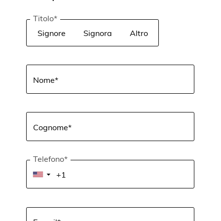
Gasolio da riscaldamento
Titolo*
Signore
Signora
Altro
Cetamax
Nome*
HVO eco diesel
Diesel
Cognome*
AdBlue
Telefono*
▼
Energia KOSI