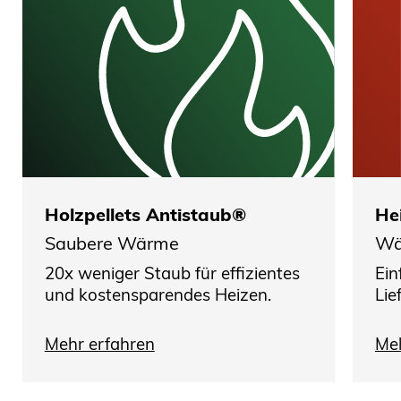
Holzpellets Antistaub®
He
Saubere Wärme
Wä
20x weniger Staub für effizientes
Ein
und kostensparendes Heizen.
Lie
Mehr erfahren
Meh